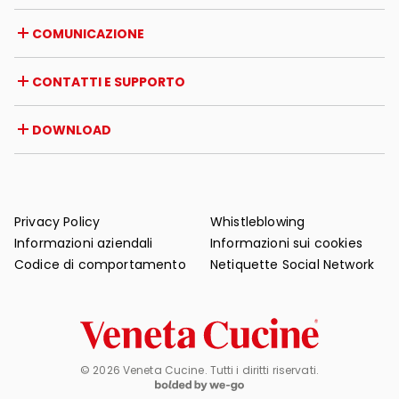
Opportunità di lavoro
Italia
COMUNICAZIONE
Certificazioni
Estero
Iniziative dei rivenditori
Magazine
CONTATTI E SUPPORTO
News
Rassegna stampa
Contatti
DOWNLOAD
Garanzia
Supporto post-vendita
Cataloghi
FAQ
Manuali d'uso e manutenzione
Consigli di manutenzione
Privacy Policy
Whistleblowing
Informazioni aziendali
Informazioni sui cookies
Codice di comportamento
Netiquette Social Network
© 2026 Veneta Cucine. Tutti i diritti riservati.