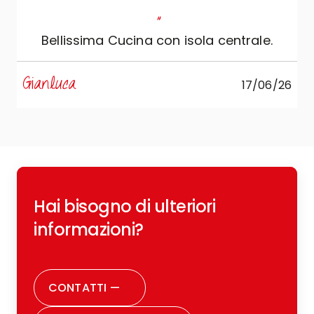
"
Bellissima Cucina con isola centrale.
s
Gianluca
17/06/26
R
Hai bisogno di ulteriori
c
o
informazioni?
r
CONTATTI
—