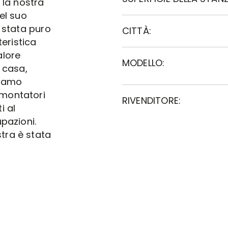
 la nostra
el suo
è stata puro
CITTÀ:
teristica
alore
MODELLO:
 casa,
biamo
 montatori
RIVENDITORE:
i al
pazioni.
tra è stata