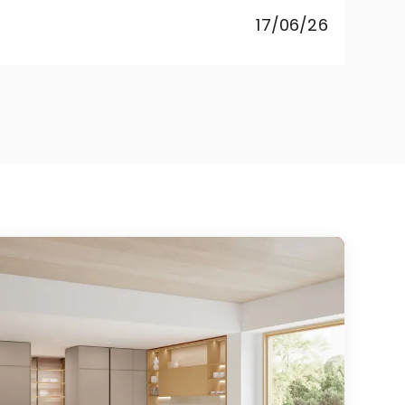
pr
17/06/26
co
Rebe
cuci