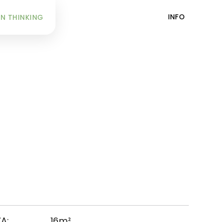
INFO
N THINKING
A:
16m²