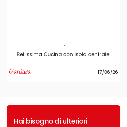
"
Bellissima Cucina con isola centrale.
s
Gianluca
17/06/26
R
Hai bisogno di ulteriori
c