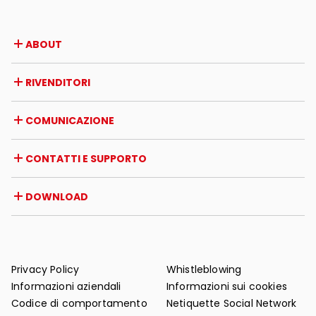
ABOUT
Azienda
RIVENDITORI
Premi e riconoscimenti
Opportunità di lavoro
Italia
COMUNICAZIONE
Certificazioni
Estero
Iniziative dei rivenditori
Magazine
CONTATTI E SUPPORTO
News
Rassegna stampa
Contatti
DOWNLOAD
Garanzia
Supporto post-vendita
Cataloghi
FAQ
Manuali d'uso e manutenzione
Consigli di manutenzione
Privacy Policy
Whistleblowing
Informazioni aziendali
Informazioni sui cookies
Codice di comportamento
Netiquette Social Network