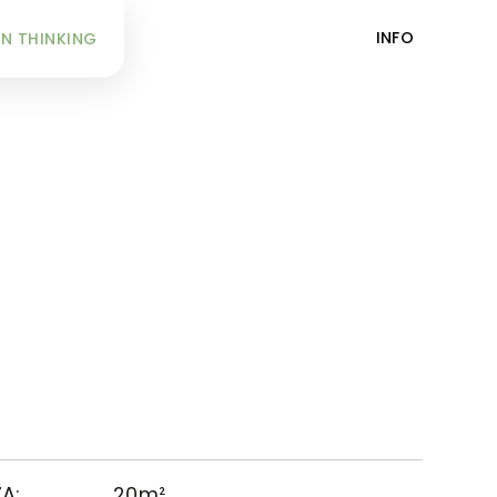
INFO
N THINKING
A:
20m²