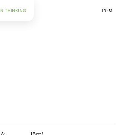
INFO
N THINKING
A:
15m²