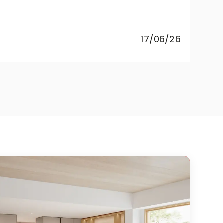
sosp
pr
17/06/26
co
Rebe
cuci