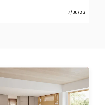
pr
17/06/26
co
Rebe
cuci