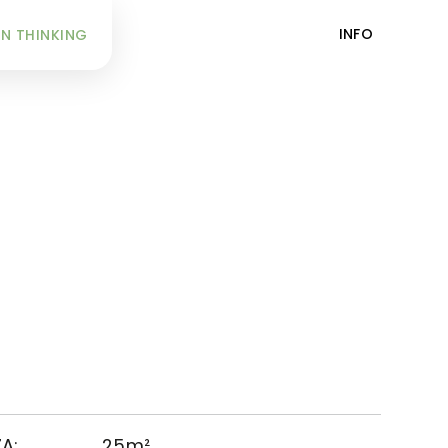
INFO
N THINKING
A:
25m²