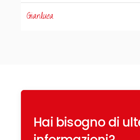
Gianluca
Hai bisogno di ulte
informazioni?