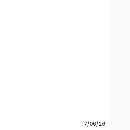
Ce
sosp
pr
17/06/26
co