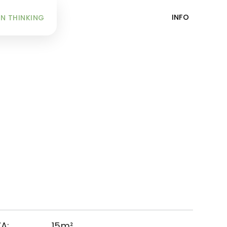
INFO
N THINKING
A:
15m²