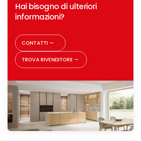
Hai bisogno di ulteriori
informazioni?
CONTATTI
—
TROVA RIVENDITORE
—