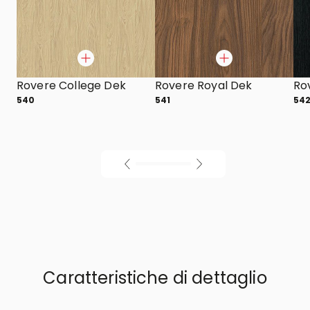
Rovere College Dek
Rovere Royal Dek
Ro
540
541
54
Caratteristiche di dettaglio