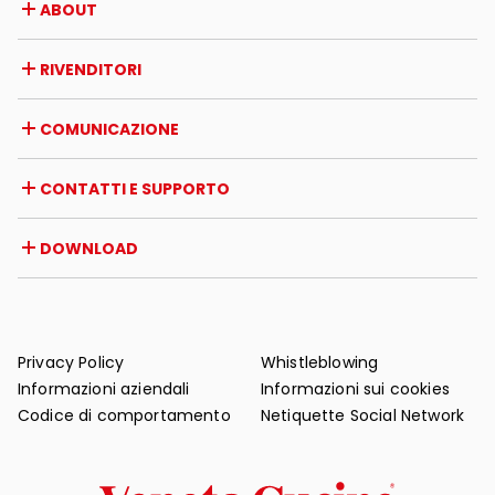
ABOUT
Azienda
RIVENDITORI
Premi e riconoscimenti
Opportunità di lavoro
Italia
COMUNICAZIONE
Certificazioni
Estero
Iniziative dei rivenditori
Magazine
CONTATTI E SUPPORTO
News
Rassegna stampa
Contatti
DOWNLOAD
Garanzia
Supporto post-vendita
Cataloghi
FAQ
Manuali d'uso e manutenzione
Consigli di manutenzione
Privacy Policy
Whistleblowing
Informazioni aziendali
Informazioni sui cookies
Codice di comportamento
Netiquette Social Network