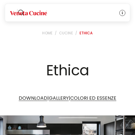
Veneta Cucine
HOME
/
CUCINE
/
ETHICA
Ethica
|
|
DOWNLOAD
GALLERY
COLORI ED ESSENZE