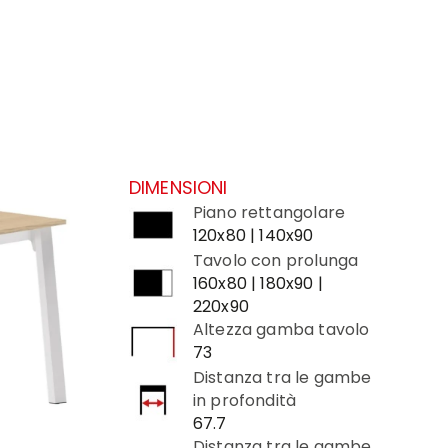
DIMENSIONI
Piano rettangolare
120x80 | 140x90
Tavolo con prolunga
160x80 | 180x90 |
220x90
Altezza gamba tavolo
73
Distanza tra le gambe
in profondità
67.7
Distanza tra le gambe