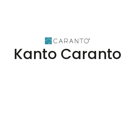
Kanto Caranto