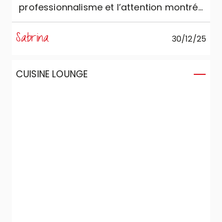
professionnalisme et l’attention montrés
lors de la phase de vente et dans le soin
réservé au montage et à la préparation
Sabrina
30/12/25
du produit. Je juge excellente la qualité du
produit !
CUISINE LOUNGE