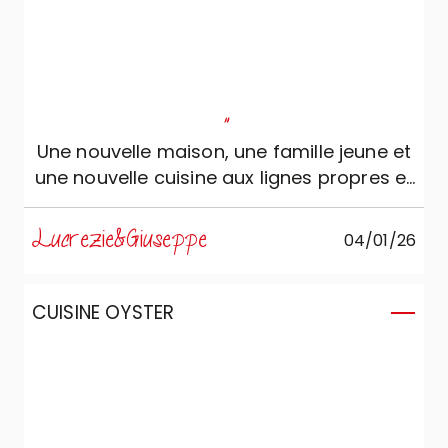
"
Une nouvelle maison, une famille jeune et
une nouvelle cuisine aux lignes propres et
minimales, aux couleurs chaudes et
naturelles. Environnement fonctionnel et
Lucrezie&Giuseppe
04/01/26
élégant prêt à accueillir des moments en
famille et de convivialité !
CUISINE OYSTER