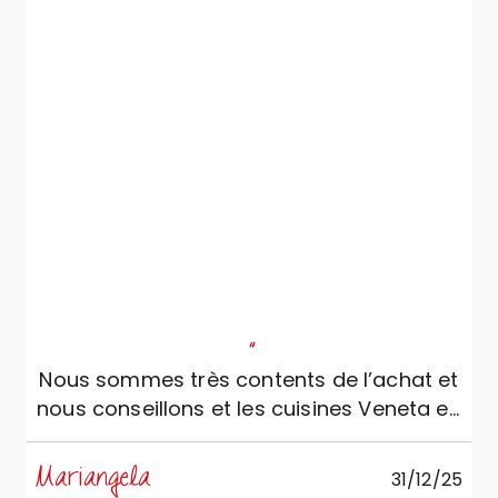
plusieurs fois et en outre il est venu à de
nombreuses reprises contrôler les
travaux de rénovation des locaux, de
manière à pouvoir indiquer avec précision
la position des prises, des interrupteurs,
des tuyaux et des branchements de l’eau.
Tout est résulté parfait au moment du
montage.
"
Nous sommes très contents de l’achat et
nous conseillons et les cuisines Veneta et,
surtout, le point de vente
Mariangela
31/12/25