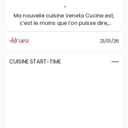
"
Ma nouvelle cuisine Veneta Cucine est,
c’est le moins que l’on puisse dire,
merveilleuse. À ce sujet je remercie la
conceptrice Luisella de Accrippa
Adriano
21/01/26
Arredamenti qui a réussi à traduire
parfaitement mon idée de cuisine en une
cuisine Veneta Cucine. Merci
CUISINE START-TIME