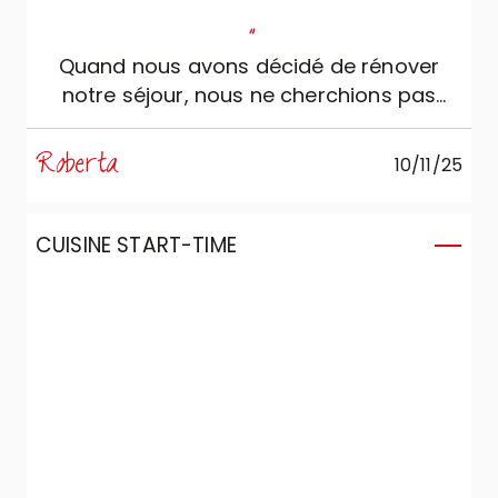
"
Quand nous avons décidé de rénover
notre séjour, nous ne cherchions pas
simplement de beaux meubles. Nous
voulions créer un espace qui nous ferait
Roberta
10/11/25
du bien : accueillant, confortable et en
mesure de refléter notre personnalité.
C’est pourquoi nous nous sommes
CUISINE START-TIME
adressés à Marzorati Home Design, où
Lorenzo et Serenella nous ont suivis avec
une grande disponibilité, compétence et
attention. Ils nous ont vraiment écoutés,
nous donnant des conseils intelligents et
patients, et ils ont collaboré avec nous
pour concevoir une cuisine et un séjour
qui, aujourd’hui, sont devenus le cœur de