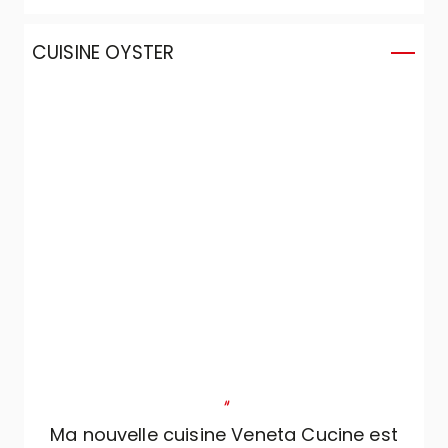
su parfaitement identifier nos exigences,
en les adaptant au projet.
CUISINE OYSTER
"
Ma nouvelle cuisine Veneta Cucine est