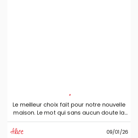
de travail en céramique Salentina rendent
l’environnement cohérent et raffiné. Nous
remercions du fond du cœur Veneta
Cucine et Roberto de Mobili Zugaro qui
avec patience et professionnalisme nous
a guidés pour obtenir ce résultat.
"
Le meilleur choix fait pour notre nouvelle
maison. Le mot qui sans aucun doute la
caractérise est « élégance ». Cristina est
la personne dont nous avions vraiment
Alice
09/01/26
besoin : gentille et très compétente, elle a