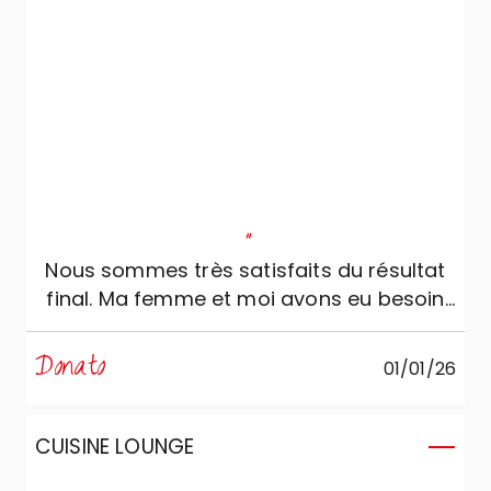
"
Nous sommes très satisfaits du résultat
final. Ma femme et moi avons eu besoin
d’au moins deux mois, à partir du premier
rendez-vous avec Daniele, pour
Donato
01/01/26
concevoir notre cuisine, qui ensuite a été
modifiée et remodifiée plusieurs fois. Que
dire ? Daniele a toujours été très attentif
CUISINE LOUNGE
à nos exigences : il a revu le projet initial