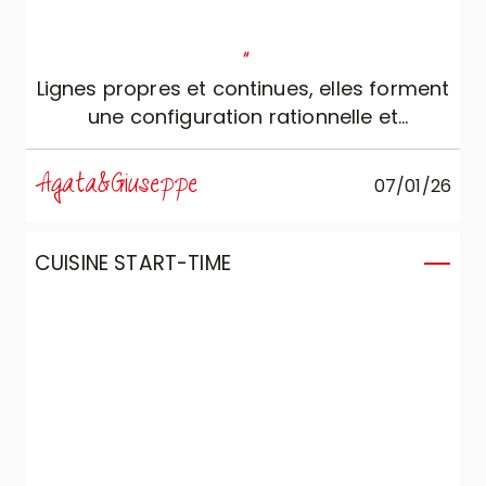
"
Lignes propres et continues, elles forment
une configuration rationnelle et
ergonomique, conçue pour qui aime la
beauté silencieuse et la fonctionnalité
Agata&Giuseppe
07/01/26
absolue.
CUISINE START-TIME