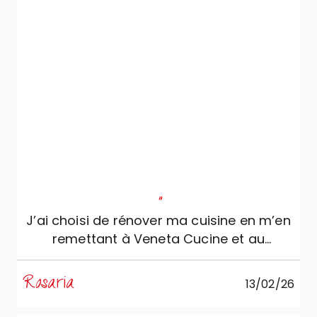
"
J’ai choisi de rénover ma cuisine en m’en
remettant à Veneta Cucine et au
professionnalisme, sérieux et
compétence de Mobili Zugaro, et je ne
Rosaria
13/02/26
pourrais pas être plus satisfaite. La
cuisine est simplement splendide :