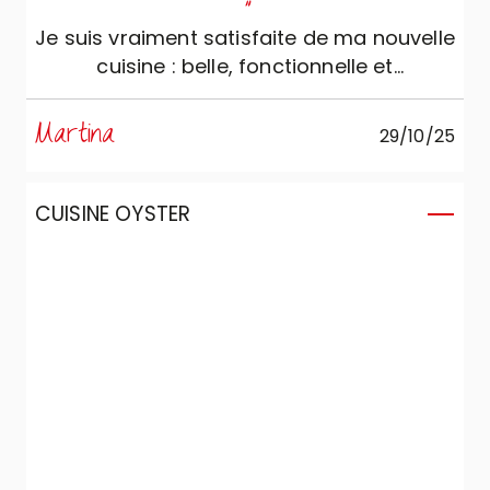
"
Je suis vraiment satisfaite de ma nouvelle
cuisine : belle, fonctionnelle et
accueillante. Elle est devenue le véritable
cœur de la maison. Le design moderne et
Martina
29/10/25
élégant, avec des lignes propres et des
couleurs neutres, rend l’espace lumineux
et agréable à vivre. Merci Veneta !
CUISINE OYSTER