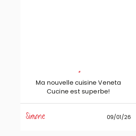
expérience positive à tous points
de vue.
"
Ma nouvelle cuisine Veneta
Cucine est superbe!
Simone
09/01/26