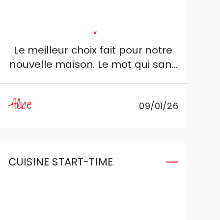
"
Le meilleur choix fait pour notre
nouvelle maison. Le mot qui sans
aucun doute la caractérise est «
élégance ». Cristina est la
Alice
09/01/26
personne dont nous avions
vraiment besoin : gentille et très
compétente, elle a su
parfaitement identifier nos
CUISINE START-TIME
exigences, en les adaptant au
projet.