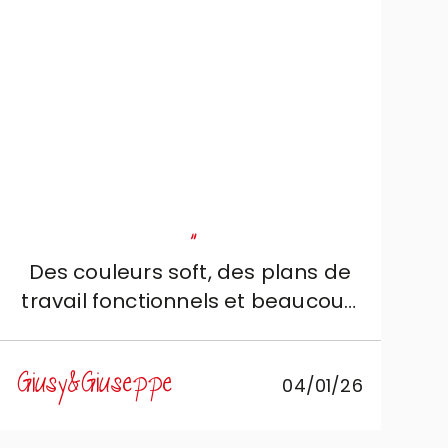
"
Des couleurs soft, des plans de
travail fonctionnels et beaucoup
de rangements : la cuisine que
nous voulions !
Giusy&Giuseppe
04/01/26