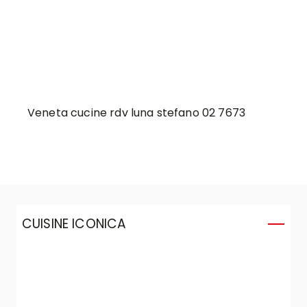
Veneta cucine rdv luna stefano 02 7673
CUISINE ICONICA
C