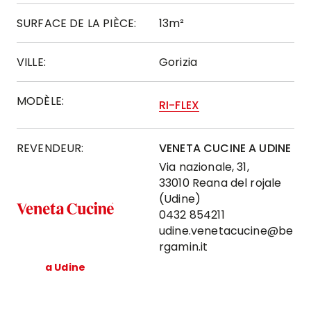
SURFACE DE LA PIÈCE:
13m²
VILLE:
Gorizia
MODÈLE:
RI-FLEX
REVENDEUR:
VENETA CUCINE A UDINE
Via nazionale, 31,
33010 Reana del rojale
(Udine)
0432 854211
udine.venetacucine@be
rgamin.it
a Udine