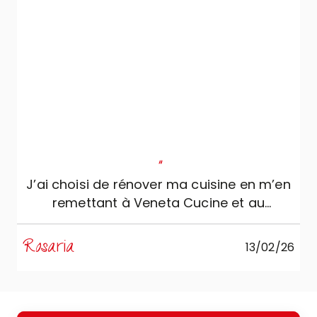
"
J’ai choisi de rénover ma cuisine en m’en
remettant à Veneta Cucine et au
professionnalisme, sérieux et
compétence de Mobili Zugaro, et je ne
Rosaria
M
13/02/26
pourrais pas être plus satisfaite. La
cuisine est simplement splendide :
soignée dans les moindres détails et
extrêmement fonctionnelle, conçue pour