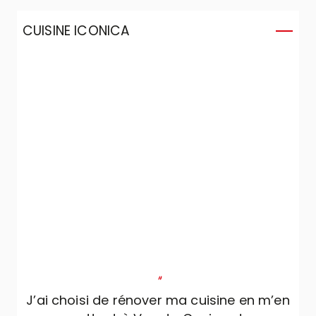
CUISINE ICONICA
C
"
J’ai choisi de rénover ma cuisine en m’en