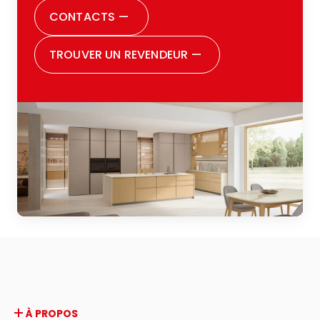
attention, m’aidant à prendre chaque
CONTACTS
—
décision avec sérénité. Aujourd’hui je peux
dire être pleinement satisfaite de tous les
TROUVER UN REVENDEUR
—
choix que j’ai faits. Je souhaite remercier
aussi toute la famille Zugaro : vraiment,
parce qu’ils sont incontestablement une
grande famille, et cela se perçoit dès la
première rencontre. Ils vous font sentir
acceptée, écoutée, et suivie avec soin
durant toutes les phases du parcours. Je
conseille vivement à quiconque est en
train de penser à rénover sa cuisine ou à
en acheter une pour la première fois de
leur faire confiance : une expérience
positive à tous points de vue.
À PROPOS