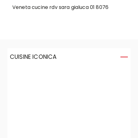
Veneta cucine rdv sara gialuca 01 8076
CUISINE ICONICA
C