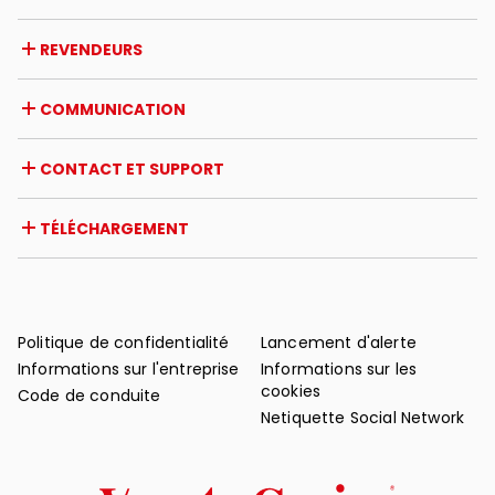
Entreprise
REVENDEURS
Prix et reconnaissances
Opportunités de carrière
Italie
COMMUNICATION
Certifications
Étranger
Initiatives des revendeurs
Magazine
CONTACT ET SUPPORT
Actualités
Revue de presse
Contact
TÉLÉCHARGEMENT
Garantie
Support après-vente
Catalogues
FAQ
Manuels d'utilisation et d'entretien
Conseils d'entretien
Politique de confidentialité
Lancement d'alerte
Informations sur l'entreprise
Informations sur les
cookies
Code de conduite
Netiquette Social Network