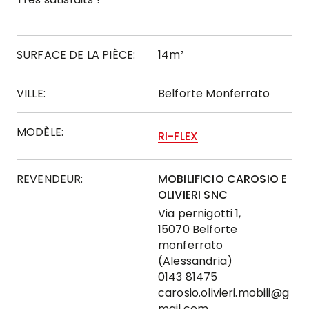
SURFACE DE LA PIÈCE:
14m²
VILLE:
Belforte Monferrato
MODÈLE:
RI-FLEX
REVENDEUR:
MOBILIFICIO CAROSIO E
OLIVIERI SNC
Via pernigotti 1,
15070 Belforte
monferrato
(Alessandria)
0143 81475
carosio.olivieri.mobili@g
mail.com