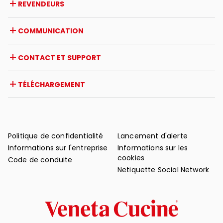
REVENDEURS
Prix et reconnaissances
Opportunités de carrière
Italie
COMMUNICATION
Certifications
Étranger
Initiatives des revendeurs
Magazine
CONTACT ET SUPPORT
Actualités
Revue de presse
Contact
TÉLÉCHARGEMENT
Garantie
Support après-vente
Catalogues
FAQ
Manuels d'utilisation et d'entretien
Conseils d'entretien
Politique de confidentialité
Lancement d'alerte
Informations sur l'entreprise
Informations sur les
cookies
Code de conduite
Netiquette Social Network