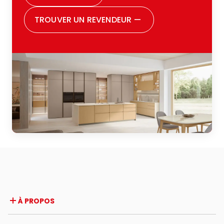
dire être pleinement satisfaite de tous les
TROUVER UN REVENDEUR
—
choix que j’ai faits. Je souhaite remercier
aussi toute la famille Zugaro : vraiment,
parce qu’ils sont incontestablement une
grande famille, et cela se perçoit dès la
première rencontre. Ils vous font sentir
acceptée, écoutée, et suivie avec soin
durant toutes les phases du parcours. Je
conseille vivement à quiconque est en
train de penser à rénover sa cuisine ou à
en acheter une pour la première fois de
leur faire confiance : une expérience
positive à tous points de vue.
À PROPOS
Entreprise