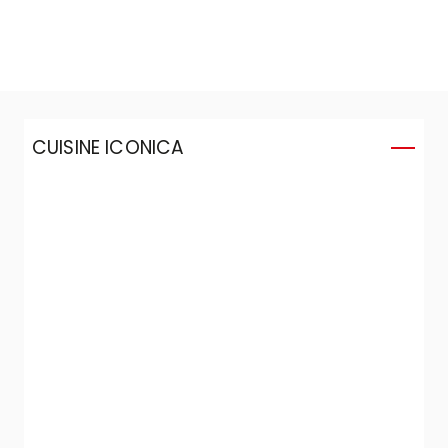
CUISINE ICONICA
C