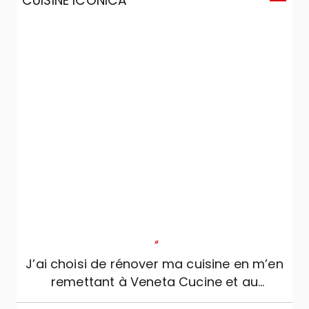
CUISINE ICONICA
C
"
J’ai choisi de rénover ma cuisine en m’en
remettant à Veneta Cucine et au
professionnalisme, sérieux et