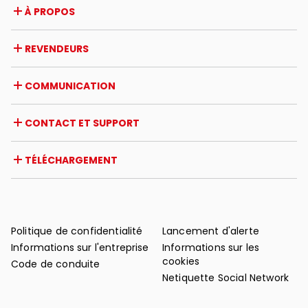
À PROPOS
Entreprise
REVENDEURS
Prix et reconnaissances
Opportunités de carrière
Italie
COMMUNICATION
Certifications
Étranger
Initiatives des revendeurs
Magazine
CONTACT ET SUPPORT
Actualités
Revue de presse
Contact
TÉLÉCHARGEMENT
Garantie
Support après-vente
Catalogues
FAQ
Manuels d'utilisation et d'entretien
Conseils d'entretien
Politique de confidentialité
Lancement d'alerte
Informations sur l'entreprise
Informations sur les
cookies
Code de conduite
Netiquette Social Network