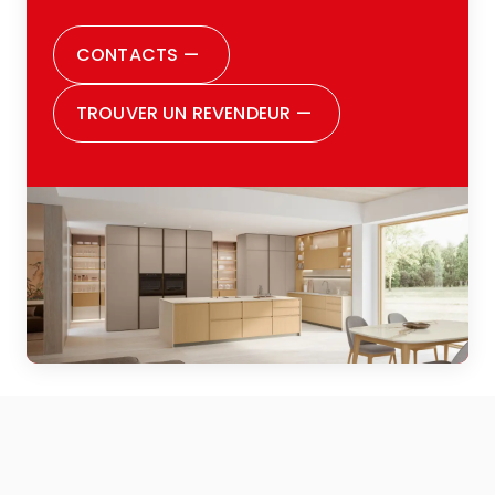
avec patience, disponibilité et grande
attention, m’aidant à prendre chaque
CONTACTS
—
décision avec sérénité. Aujourd’hui je peux
dire être pleinement satisfaite de tous les
TROUVER UN REVENDEUR
—
choix que j’ai faits. Je souhaite remercier
aussi toute la famille Zugaro : vraiment,
parce qu’ils sont incontestablement une
grande famille, et cela se perçoit dès la
première rencontre. Ils vous font sentir
acceptée, écoutée, et suivie avec soin
durant toutes les phases du parcours. Je
conseille vivement à quiconque est en
train de penser à rénover sa cuisine ou à
en acheter une pour la première fois de
leur faire confiance : une expérience
positive à tous points de vue.