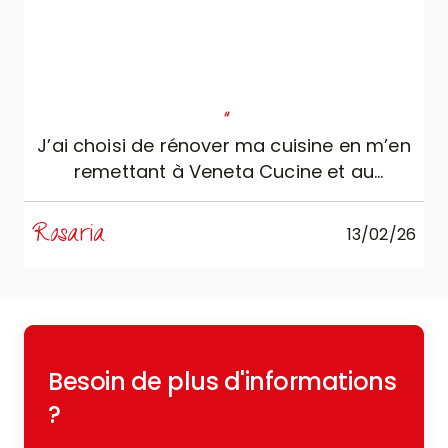
"
J’ai choisi de rénover ma cuisine en m’en
remettant à Veneta Cucine et au
professionnalisme, sérieux et
compétence de Mobili Zugaro, et je ne
Rosaria
M
13/02/26
pourrais pas être plus satisfaite. La
cuisine est simplement splendide :
soignée dans les moindres détails et
extrêmement fonctionnelle, conçue pour
répondre parfaitement à mes exigences
Besoin de plus d'informations
quotidiennes. Un remerciement spécial à
Roberto qui m’a accompagnée (et
?
supportée !) pendant une année entière