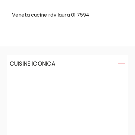
Veneta cucine rdv laura 01 7594
CUISINE ICONICA
C