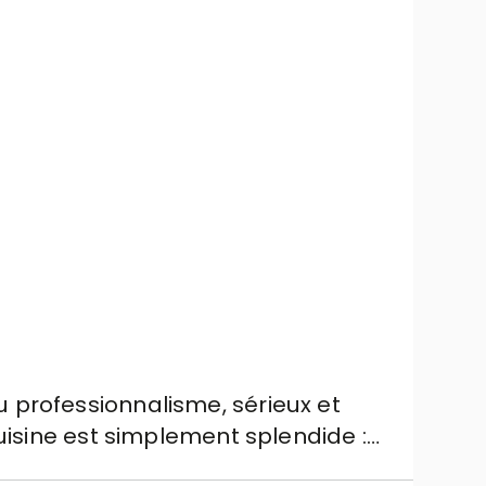
u professionnalisme, sérieux et
Grâ
cuisine est simplement splendide :
espa
pour répondre parfaitement à mes