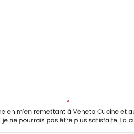
"
ine en m’en remettant à Veneta Cucine et a
e ne pourrais pas être plus satisfaite. La 
ls et extrêmement fonctionnelle, conçue 