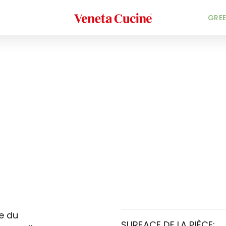
Veneta Cucine
GREE
e du
SURFACE DE LA PIÈCE: