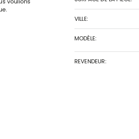
us voulions
ue.
VILLE:
MODÈLE:
REVENDEUR: