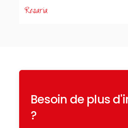
exigences quotidiennes. Un rem
Rosaria
une année entière avec patience,
sérénité. Aujourd’hui je peux dire 
aussi toute la famille Zugaro :
perçoit dès la première rencontre
phases du parcours. Je conseill
acheter une pour la première f
Besoin de plus d'
?