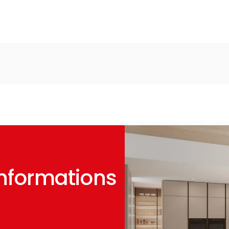
erciement spécial à Roberto qui m’a accom
 disponibilité et grande attention, m’aida
être pleinement satisfaite de tous les choix q
 vraiment, parce qu’ils sont incontestablemen
. Ils vous font sentir acceptée, écoutée, et 
e vivement à quiconque est en train de pen
ois de leur faire confiance : une expérience
informations