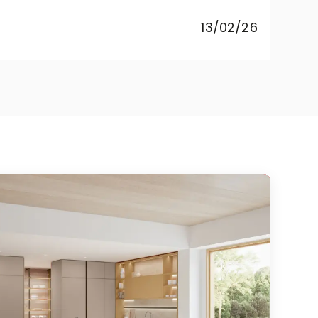
pagnée (et supportée !) pendant
Mar
13/02/26
nt à prendre chaque décision avec
ue j’ai faits. Je souhaite remercier
t une grande famille, et cela se
suivie avec soin durant toutes les
ser à rénover sa cuisine ou à en
 positive à tous points de vue.