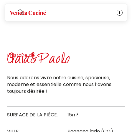
Veneta Cucine
Gaia&Paolo
L'histoire de
Nous adorons vivre notre cuisine, spacieuse,
moderne et essentielle comme nous l’avons
toujours désirée !
SURFACE DE LA PIÈCE:
15m²
VILLE:
Pognana lario (CO)