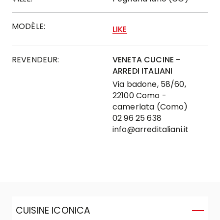
MODÈLE:
LIKE
REVENDEUR:
VENETA CUCINE -
ARREDI ITALIANI
Via badone, 58/60,
22100 Como -
camerlata (Como)
02 96 25 638
info@arreditaliani.it
CUISINE ICONICA
C