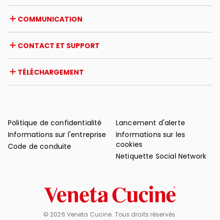
Opportunités de carrière
Italie
COMMUNICATION
Certifications
Étranger
Initiatives des revendeurs
Magazine
CONTACT ET SUPPORT
Actualités
Revue de presse
Contact
TÉLÉCHARGEMENT
Garantie
Support après-vente
Catalogues
FAQ
Manuels d'utilisation et d'entretien
Conseils d'entretien
Politique de confidentialité
Lancement d'alerte
Informations sur l'entreprise
Informations sur les
cookies
Code de conduite
Netiquette Social Network
© 2026 Veneta Cucine. Tous droits réservés.