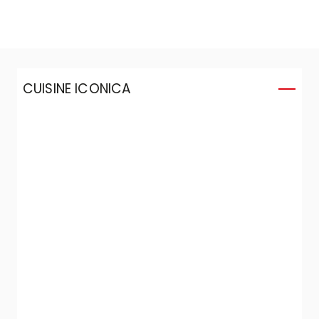
CUISINE ICONICA
C