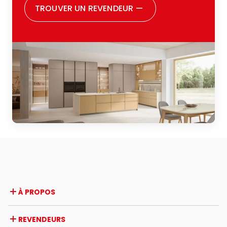
dire être pleinement satisfaite de tous les
TROUVER UN REVENDEUR
—
choix que j’ai faits. Je souhaite remercier
aussi toute la famille Zugaro : vraiment,
parce qu’ils sont incontestablement une
grande famille, et cela se perçoit dès la
première rencontre. Ils vous font sentir
acceptée, écoutée, et suivie avec soin
durant toutes les phases du parcours. Je
conseille vivement à quiconque est en
train de penser à rénover sa cuisine ou à
en acheter une pour la première fois de
leur faire confiance : une expérience
positive à tous points de vue.
À PROPOS
Entreprise
REVENDEURS
Prix et reconnaissances