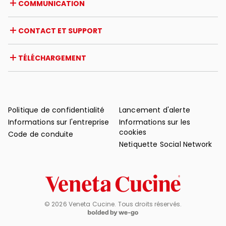
COMMUNICATION
Certifications
Étranger
Initiatives des revendeurs
Magazine
CONTACT ET SUPPORT
Actualités
Revue de presse
Contact
TÉLÉCHARGEMENT
Garantie
Support après-vente
Catalogues
FAQ
Manuels d'utilisation et d'entretien
Conseils d'entretien
Politique de confidentialité
Lancement d'alerte
Informations sur l'entreprise
Informations sur les
cookies
Code de conduite
Netiquette Social Network
© 2026 Veneta Cucine. Tous droits réservés.