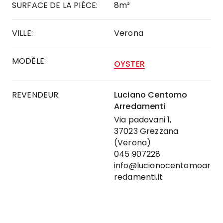
SURFACE DE LA PIÈCE:
8m²
VILLE:
Verona
MODÈLE:
OYSTER
REVENDEUR:
Luciano Centomo
Arredamenti
Via padovani 1,
37023 Grezzana
(Verona)
045 907228
info@lucianocentomoar
redamenti.it