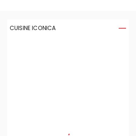
CUISINE ICONICA
C