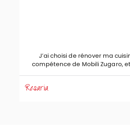
J’ai choisi de rénover ma cuis
compétence de Mobili Zugaro, et j
soignée dans les moindres détai
exigences quotidiennes. Un rem
Rosaria
une année entière avec patience,
sérénité. Aujourd’hui je peux dire 
aussi toute la famille Zugaro :
perçoit dès la première rencontre
phases du parcours. Je conseill