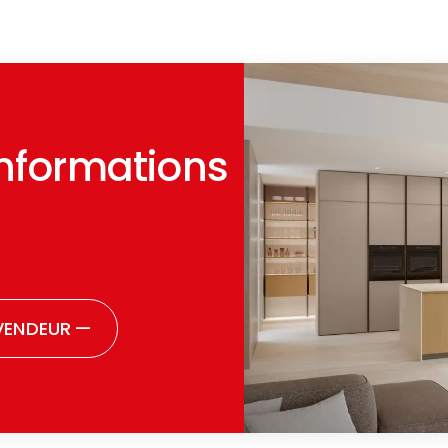
ois de leur faire confiance : une expérience
informations
VENDEUR
—