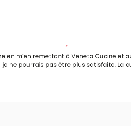
"
ine en m’en remettant à Veneta Cucine et a
e ne pourrais pas être plus satisfaite. La 
ls et extrêmement fonctionnelle, conçue 
erciement spécial à Roberto qui m’a accom
 disponibilité et grande attention, m’aida
être pleinement satisfaite de tous les choix q
 vraiment, parce qu’ils sont incontestablemen
. Ils vous font sentir acceptée, écoutée, et 
e vivement à quiconque est en train de pen