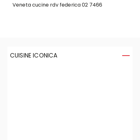
Veneta cucine rdv federica 02 7466
CUISINE ICONICA
C