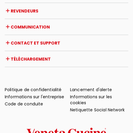
Entreprise
REVENDEURS
Prix et reconnaissances
Opportunités de carrière
Italie
COMMUNICATION
Certifications
Étranger
Initiatives des revendeurs
Magazine
CONTACT ET SUPPORT
Actualités
Revue de presse
Contact
TÉLÉCHARGEMENT
Garantie
Support après-vente
Catalogues
FAQ
Manuels d'utilisation et d'entretien
Conseils d'entretien
Politique de confidentialité
Lancement d'alerte
Informations sur l'entreprise
Informations sur les
cookies
Code de conduite
Netiquette Social Network