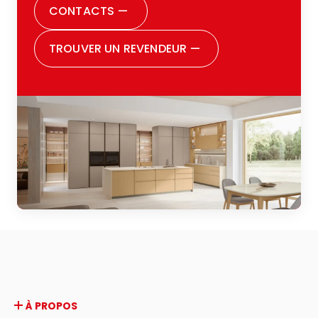
attention, m’aidant à prendre chaque
CONTACTS
—
décision avec sérénité. Aujourd’hui je peux
dire être pleinement satisfaite de tous les
TROUVER UN REVENDEUR
—
choix que j’ai faits. Je souhaite remercier
aussi toute la famille Zugaro : vraiment,
parce qu’ils sont incontestablement une
grande famille, et cela se perçoit dès la
première rencontre. Ils vous font sentir
acceptée, écoutée, et suivie avec soin
durant toutes les phases du parcours. Je
conseille vivement à quiconque est en
train de penser à rénover sa cuisine ou à
en acheter une pour la première fois de
leur faire confiance : une expérience
positive à tous points de vue.
À PROPOS