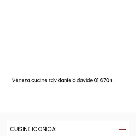
Veneta cucine rdv daniela davide 01 6704
CUISINE ICONICA
C