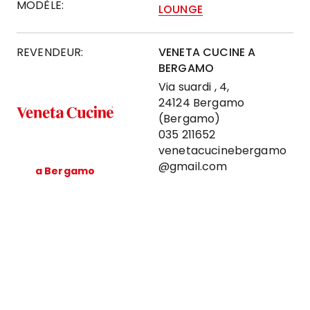
MODÈLE:
LOUNGE
REVENDEUR:
VENETA CUCINE A
BERGAMO
Via suardi , 4,
24124 Bergamo
(Bergamo)
035 211652
venetacucinebergamo
@gmail.com
a Bergamo