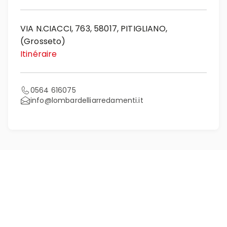
VIA N.CIACCI, 763, 58017, PITIGLIANO,
(Grosseto)
Itinéraire
0564 616075
info@lombardelliarredamenti.it