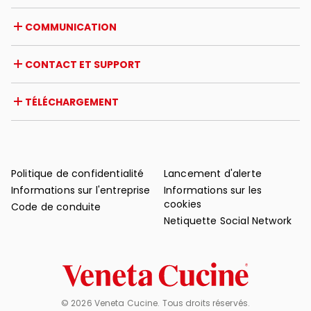
Opportunités de carrière
Italie
COMMUNICATION
Certifications
Étranger
Initiatives des revendeurs
Magazine
CONTACT ET SUPPORT
Actualités
Revue de presse
Contact
TÉLÉCHARGEMENT
Garantie
Support après-vente
Catalogues
FAQ
Manuels d'utilisation et d'entretien
Conseils d'entretien
Politique de confidentialité
Lancement d'alerte
Informations sur l'entreprise
Informations sur les
cookies
Code de conduite
Netiquette Social Network
© 2026 Veneta Cucine. Tous droits réservés.