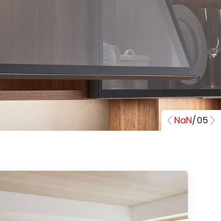
NaN
/
05