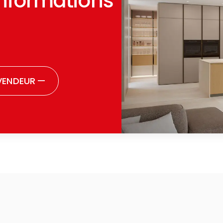
informations
VENDEUR
—