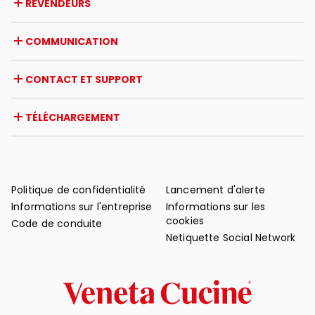
REVENDEURS
Prix et reconnaissances
Opportunités de carrière
Italie
COMMUNICATION
Certifications
Étranger
Initiatives des revendeurs
Magazine
CONTACT ET SUPPORT
Actualités
Revue de presse
Contact
TÉLÉCHARGEMENT
Garantie
Support après-vente
Catalogues
FAQ
Manuels d'utilisation et d'entretien
Conseils d'entretien
Politique de confidentialité
Lancement d'alerte
Informations sur l'entreprise
Informations sur les
cookies
Code de conduite
Netiquette Social Network