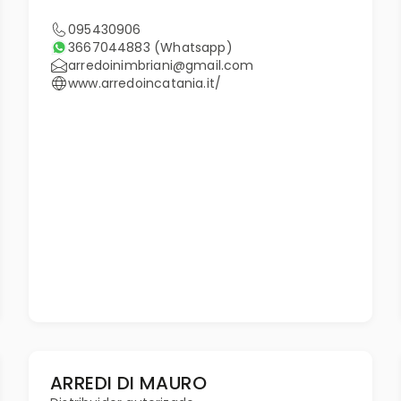
095430906
3667044883
(Whatsapp)
arredoinimbriani@gmail.com
www.arredoincatania.it/
ARREDI DI MAURO