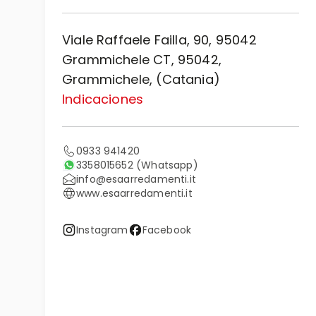
Viale Raffaele Failla, 90, 95042
Grammichele CT, 95042,
Grammichele, (Catania)
Indicaciones
0933 941420
3358015652
(Whatsapp)
info@esaarredamenti.it
www.esaarredamenti.it
Instagram
Facebook