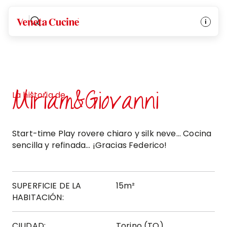
Veneta Cucine
Miriam&Giovanni
La historia de
Start-time Play rovere chiaro y silk neve... Cocina
sencilla y refinada... ¡Gracias Federico!
SUPERFICIE DE LA
15m²
HABITACIÓN:
CIUDAD:
Torino (TO)