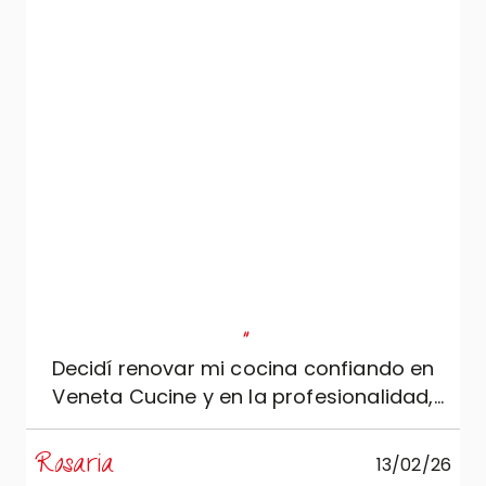
"
Decidí renovar mi cocina confiando en
Veneta Cucine y en la profesionalidad,
seriedad y experiencia de Mobili Zugaro, y
no podría estar más satisfecha. La
Rosaria
M
13/02/26
cocina es sencillamente espectacular: