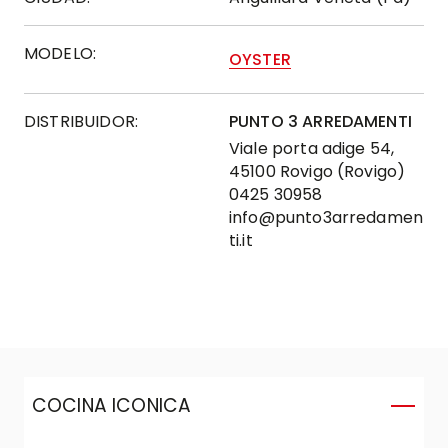
MODELO:
OYSTER
DISTRIBUIDOR:
PUNTO 3 ARREDAMENTI
Viale porta adige 54,
45100 Rovigo (Rovigo)
0425 30958
info@punto3arredamen
ti.it
COCINA ICONICA
C