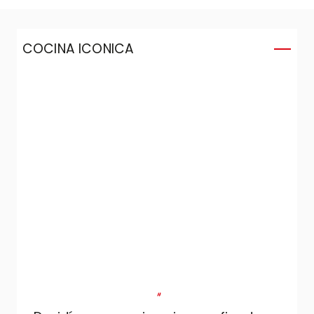
COCINA ICONICA
C
"