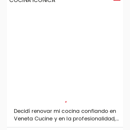
COCINA ICONICA
C
"
Decidí renovar mi cocina confiando en
Veneta Cucine y en la profesionalidad,
seriedad y experiencia de Mobili Zugaro, y