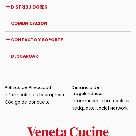
Empresa
DISTRIBUIDORES
Premios y reconocimientos
Oportunidades de trabajo
Italia
COMUNICACIÓN
Certificaciones
Extranjero
Iniciativas de distribuidores
Revista
CONTACTO Y SOPORTE
Noticias
Reseña de prensa
Contacto
DESCARGAR
Garantía
Soporte post-venta
Catálogos
FAQ
Manuales de uso y mantenimiento
Consejos de mantenimiento
Política de Privacidad
Denuncia de
irregularidades
Información de la empresa
Información sobre cookies
Código de conducta
Netiquette Social Network