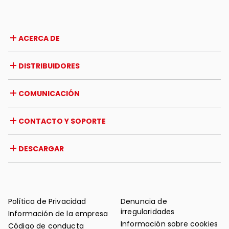
ACERCA DE
Empresa
DISTRIBUIDORES
Premios y reconocimientos
Oportunidades de trabajo
Italia
COMUNICACIÓN
Certificaciones
Extranjero
Iniciativas de distribuidores
Revista
CONTACTO Y SOPORTE
Noticias
Reseña de prensa
Contacto
DESCARGAR
Garantía
Soporte post-venta
Catálogos
FAQ
Manuales de uso y mantenimiento
Consejos de mantenimiento
Política de Privacidad
Denuncia de
irregularidades
Información de la empresa
Información sobre cookies
Código de conducta