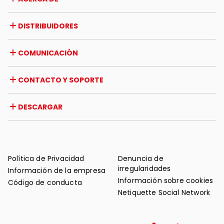
Empresa
DISTRIBUIDORES
Premios y reconocimientos
Oportunidades de trabajo
Italia
COMUNICACIÓN
Certificaciones
Extranjero
Iniciativas de distribuidores
Revista
CONTACTO Y SOPORTE
Noticias
Reseña de prensa
Contacto
DESCARGAR
Garantía
Soporte post-venta
Catálogos
FAQ
Manuales de uso y mantenimiento
Consejos de mantenimiento
Política de Privacidad
Denuncia de
irregularidades
Información de la empresa
Información sobre cookies
Código de conducta
Netiquette Social Network