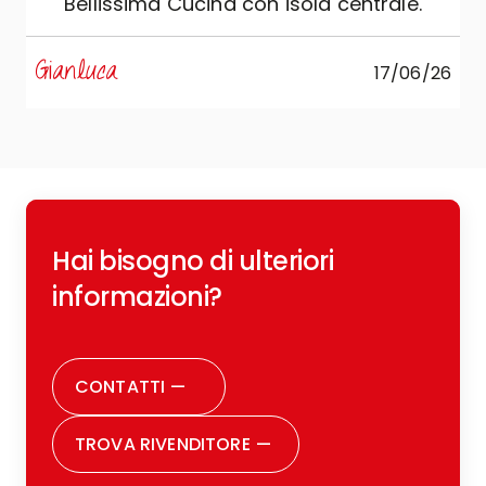
Bellissima Cucina con isola centrale.
s
Gianluca
17/06/26
R
Hai bisogno di ulteriori
c
o
informazioni?
r
CONTATTI
—
TROVA RIVENDITORE
—