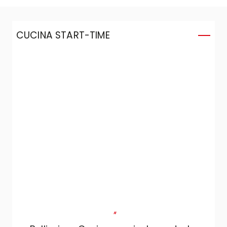
CUCINA START-TIME
C
"