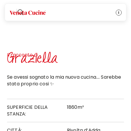
Veneta Cucine
Graziella
Il racconto di
Se avessi sognato la mia nuova cucina…. Sarebbe
stata proprio cosi ✨
SUPERFICIE DELLA
1860m²
STANZA:
CITTÀ:
Rivolta d’Adda