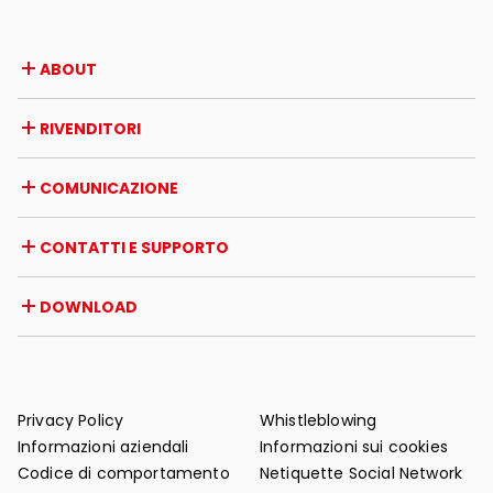
ABOUT
Azienda
RIVENDITORI
Premi e riconoscimenti
Opportunità di lavoro
Italia
COMUNICAZIONE
Certificazioni
Estero
Iniziative dei rivenditori
Magazine
CONTATTI E SUPPORTO
News
Rassegna stampa
Contatti
DOWNLOAD
Garanzia
Supporto post-vendita
Cataloghi
FAQ
Manuali d'uso e manutenzione
Consigli di manutenzione
Privacy Policy
Whistleblowing
Informazioni aziendali
Informazioni sui cookies
Codice di comportamento
Netiquette Social Network