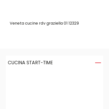
Veneta cucine rdv graziella 01 12329
CUCINA START-TIME
C