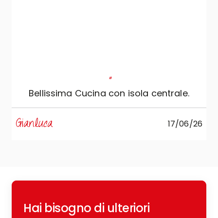
"
Bellissima Cucina con isola centrale.
s
Gianluca
17/06/26
R
Hai bisogno di ulteriori
c