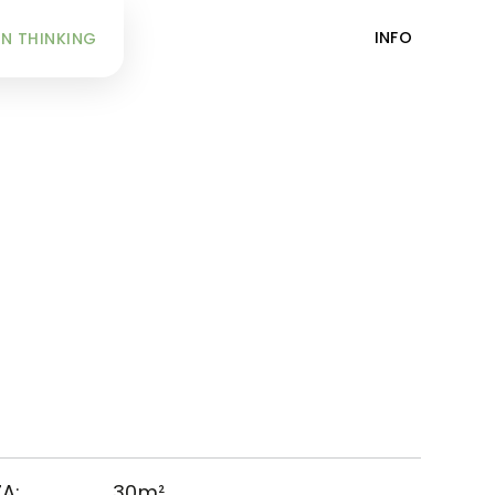
INFO
N THINKING
A:
30m²