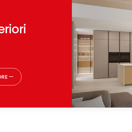
riori
ORE
—