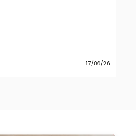
Ce
sosp
pr
17/06/26
co
Rebe
cuci