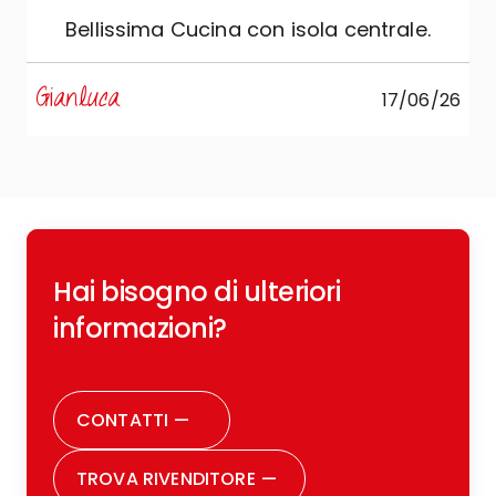
"
Bellissima Cucina con isola centrale.
s
Gianluca
17/06/26
R
Hai bisogno di ulteriori
c
o
informazioni?
r
CONTATTI
—
TROVA RIVENDITORE
—