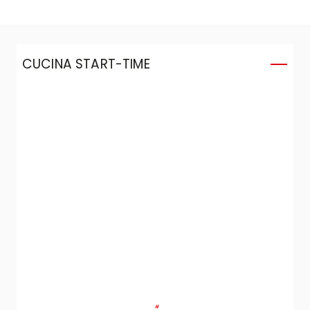
CUCINA START-TIME
C