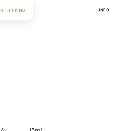
INFO
N THINKING
A:
15m²