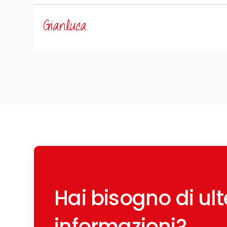
Gianluca
Hai bisogno di ulte
informazioni?