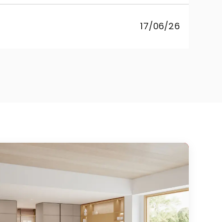
pr
17/06/26
co
Rebe
cuci