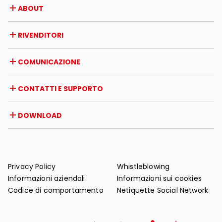
ABOUT
Azienda
RIVENDITORI
Premi e riconoscimenti
Opportunità di lavoro
Italia
COMUNICAZIONE
Certificazioni
Estero
Iniziative dei rivenditori
Magazine
CONTATTI E SUPPORTO
News
Rassegna stampa
Contatti
DOWNLOAD
Garanzia
Supporto post-vendita
Cataloghi
FAQ
Manuali d'uso e manutenzione
Consigli di manutenzione
Privacy Policy
Whistleblowing
Informazioni aziendali
Informazioni sui cookies
Codice di comportamento
Netiquette Social Network