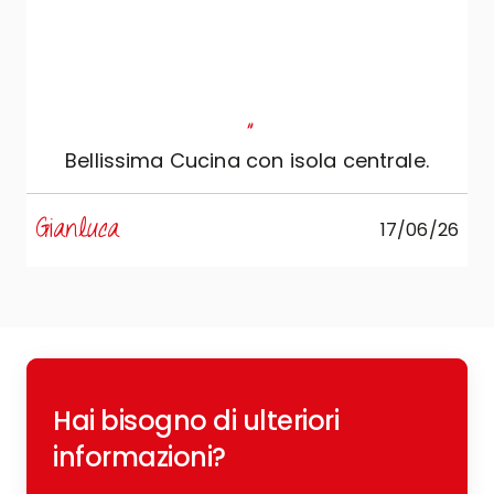
"
Bellissima Cucina con isola centrale.
s
Gianluca
17/06/26
R
Hai bisogno di ulteriori
c
o
informazioni?