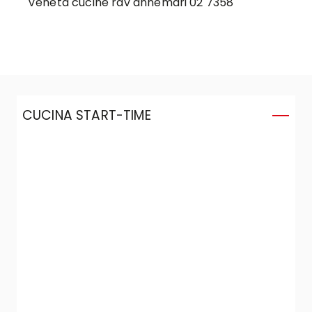
Veneta cucine rdv annemari 02 7358
CUCINA START-TIME
C