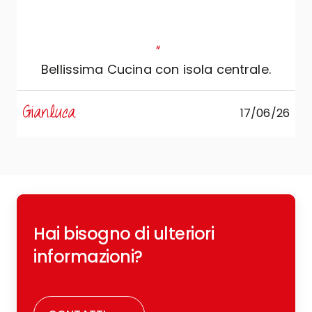
"
Bellissima Cucina con isola centrale.
s
Gianluca
17/06/26
R
Hai bisogno di ulteriori
c
o
informazioni?
r