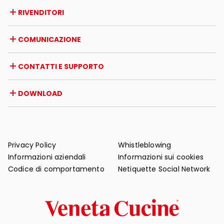
Azienda
RIVENDITORI
Premi e riconoscimenti
Opportunità di lavoro
Italia
COMUNICAZIONE
Certificazioni
Estero
Iniziative dei rivenditori
Magazine
CONTATTI E SUPPORTO
News
Rassegna stampa
Contatti
DOWNLOAD
Garanzia
Supporto post-vendita
Cataloghi
FAQ
Manuali d'uso e manutenzione
Consigli di manutenzione
Privacy Policy
Whistleblowing
Informazioni aziendali
Informazioni sui cookies
Codice di comportamento
Netiquette Social Network