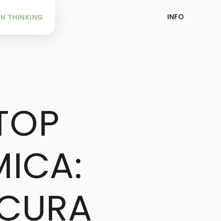
INFO
N THINKING
 TOP
MICA:
 CURA