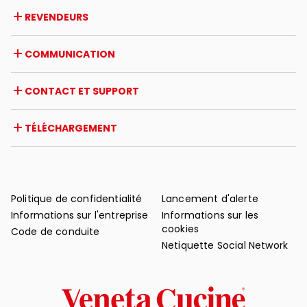
Entreprise
REVENDEURS
Prix et reconnaissances
Opportunités de carrière
Italie
COMMUNICATION
Certifications
Étranger
Initiatives des revendeurs
Magazine
CONTACT ET SUPPORT
Actualités
Revue de presse
Contact
TÉLÉCHARGEMENT
Garantie
Support après-vente
Catalogues
FAQ
Manuels d'utilisation et d'entretien
Conseils d'entretien
Politique de confidentialité
Lancement d'alerte
Informations sur l'entreprise
Informations sur les
cookies
Code de conduite
Netiquette Social Network