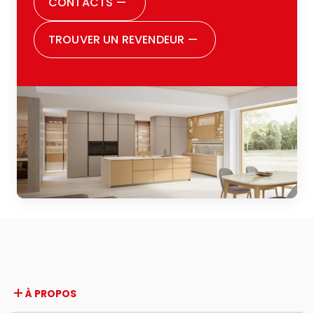
CONTACTS
—
décision avec sérénité. Aujourd’hui je peux
dire être pleinement satisfaite de tous les
TROUVER UN REVENDEUR
—
choix que j’ai faits. Je souhaite remercier
aussi toute la famille Zugaro : vraiment,
parce qu’ils sont incontestablement une
grande famille, et cela se perçoit dès la
première rencontre. Ils vous font sentir
acceptée, écoutée, et suivie avec soin
durant toutes les phases du parcours. Je
conseille vivement à quiconque est en
train de penser à rénover sa cuisine ou à
en acheter une pour la première fois de
leur faire confiance : une expérience
positive à tous points de vue.
À PROPOS