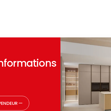
informations
VENDEUR
—