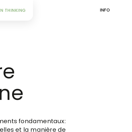
INFO
N THINKING
re
ine
moments fondamentaux:
nelles et la manière de