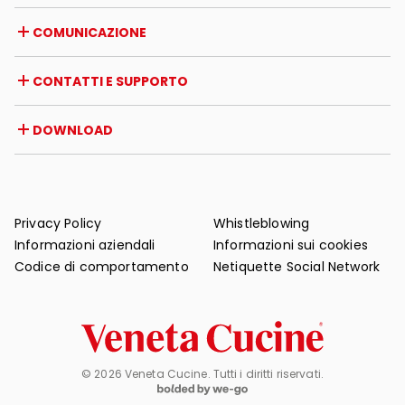
Opportunità di lavoro
Italia
COMUNICAZIONE
Certificazioni
Estero
Iniziative dei rivenditori
Magazine
CONTATTI E SUPPORTO
News
Rassegna stampa
Contatti
DOWNLOAD
Garanzia
Supporto post-vendita
Cataloghi
FAQ
Manuali d'uso e manutenzione
Consigli di manutenzione
Privacy Policy
Whistleblowing
Informazioni aziendali
Informazioni sui cookies
Codice di comportamento
Netiquette Social Network
© 2026 Veneta Cucine. Tutti i diritti riservati.